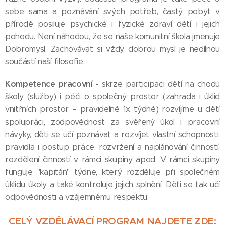
sebe sama a poznávání svých potřeb, častý pobyt v
přírodě posiluje psychické i fyzické zdraví dětí i jejich
pohodu. Není náhodou, že se naše komunitní škola jmenuje
Dobromysl. Zachovávat si vždy dobrou mysl je nedílnou
součástí naší filosofie.
Kompetence pracovní
-
skrze participaci dětí na chodu
školy (služby) i péči o společný prostor (zahrada i úklid
vnitřních prostor – pravidelně 1x týdně) rozvíjíme u dětí
spolupráci, zodpovědnost za svěřený úkol i pracovní
návyky, děti se učí poznávat a rozvíjet vlastní schopnosti,
pravidla i postup práce, rozvržení a naplánování činností,
rozdělení činností v rámci skupiny apod. V rámci skupiny
funguje "kapitán" týdne, který rozděluje při společném
úklidu úkoly a také kontroluje jejich splnění. Děti se tak učí
odpovědnosti a vzájemnému respektu.
CELÝ VZDĚLÁVACÍ PROGRAM NAJDETE ZDE: