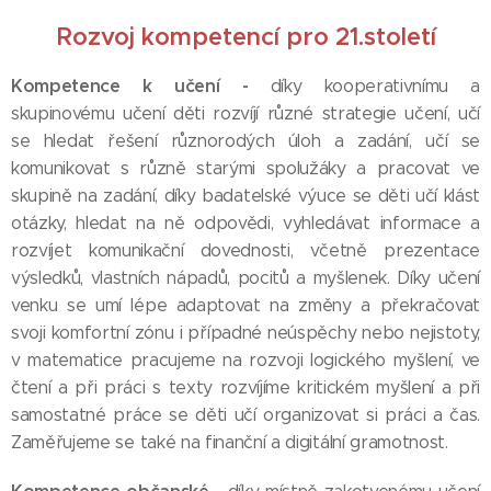
Rozvoj kompetencí pro 21.století
Kompetence k učení
-
díky kooperativnímu a
skupinovému učení děti rozvíjí různé strategie učení, učí
se hledat řešení různorodých úloh a zadání, učí se
komunikovat s různě starými spolužáky a pracovat ve
skupině na zadání, díky badatelské výuce se děti učí klást
otázky, hledat na ně odpovědi, vyhledávat informace a
rozvíjet komunikační dovednosti, včetně prezentace
výsledků, vlastních nápadů, pocitů a myšlenek. Díky učení
venku se umí lépe adaptovat na změny a překračovat
svoji komfortní zónu i případné neúspěchy nebo nejistoty,
v matematice pracujeme na rozvoji logického myšlení, ve
čtení a při práci s texty rozvíjíme kritickém myšlení a při
samostatné práce se děti učí organizovat si práci a čas.
Zaměřujeme se také na finanční a digitální gramotnost.