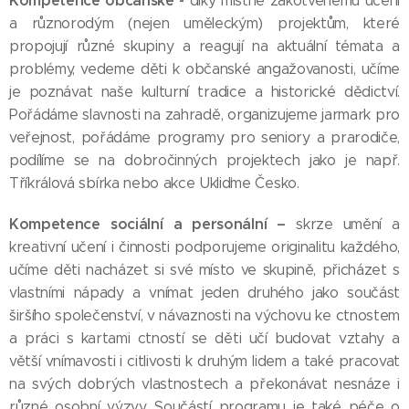
Kompetence občanské
-
díky místně zakotvenému učení
a různorodým (nejen uměleckým) projektům, které
propojují různé skupiny a reagují na aktuální témata a
problémy, vedeme děti k občanské angažovanosti, učíme
je poznávat naše kulturní tradice a historické dědictví.
Pořádáme slavnosti na zahradě, organizujeme jarmark pro
veřejnost, pořádáme programy pro seniory a prarodiče,
podílíme se na dobročinných projektech jako je např.
Tříkrálová sbírka nebo akce Ukliďme Česko.
Kompetence sociální a personální
–
skrze umění a
kreativní učení i činnosti podporujeme originalitu každého,
učíme děti nacházet si své místo ve skupině, přicházet s
vlastními nápady a vnímat jeden druhého jako součást
širšího společenství, v návaznosti na výchovu ke ctnostem
a práci s kartami ctností se děti učí budovat vztahy a
větší vnímavosti i citlivosti k druhým lidem a také pracovat
na svých dobrých vlastnostech a překonávat nesnáze i
různé osobní výzvy. Součástí programu je také péče o